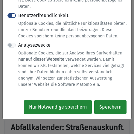
ist. Diese Cookies speichern
keine
personenbezogenen
Abfallentsorgung
Daten.
Benutzerfreundlichkeit
Abfallkalender
Optionale Cookies, die nützliche Funktionalitäten bieten,
Sperrmüll
um zur Benutzerfreundlichkeit beizutragen. Diese
Häckselaktion
Cookies speichern
keine
personenbezogenen Daten.
Mülltonnen
Analysezwecke
Optionale Cookies, die zur Analyse Ihres Surfverhalten
nur auf dieser Webseite
verwendet werden. Damit
können wir z.B. feststellen, welche Services viel gefragt
Abfallkalender:
sind. Ihre Daten bleiben dabei selbstverständlich
Erinnerungsservice
anonym. Wir setzen zur statistischen Auswertung
unserer Website die Software Matomo ein.
Nach Eingabe Ihrer Zugangsdaten zum ESG-Portal
können Sie hier Ihren persönlichen E-Mail-
Erinnerungsservice für die Abfuhrtermine einrichten.
Nur Notwendige speichern
Speichern
Abfallkalender: Straßenauskunft