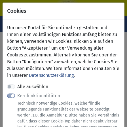
Cookies
Navigation ein-/ausblenden
Anm
Menü
Um unser Portal für Sie optimal zu gestalten und
Ihnen einen vollständigen Funktionsumfang bieten zu
Serviceübersicht
können, verwenden wir Cookies. Klicken Sie auf den
Button "Akzeptieren" um der Verwendung
aller
zurück
Cookies zuzustimmen. Alternativ können Sie über den
Services A bis Z
Button "Konfigurieren" auswählen, welche Cookies Sie
zulassen möchten. Weitere Informationen erhalten Sie
in unserer
Datenschutzerklärung
.
Alle auswählen
Kernfunktionalitäten
Technisch notwendige Cookies, welche für die
grundlegende Funktionalität der Webseite benötigt
werden, z.B. die Anmeldung. Bitte haben Sie Verständnis
dafür, dass dieser Cookie-Typ daher nicht deaktivierbar
Umweltschutz,