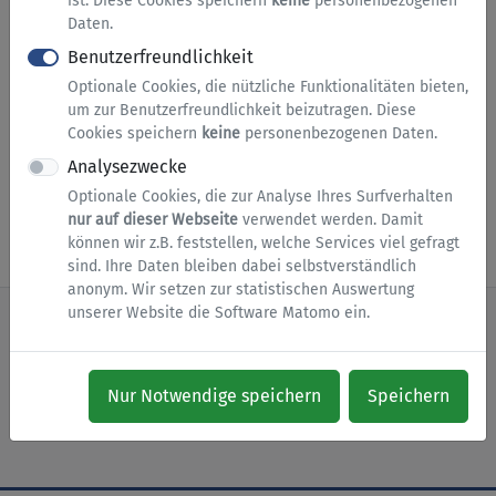
ist. Diese Cookies speichern
keine
personenbezogenen
Haben Sie bereits einen Portalzugang, nutzen Sie
Daten.
bitte nun ein BundID-Konto mit derselben E-Mail-
Benutzerfreundlichkeit
Adresse.
Optionale Cookies, die nützliche Funktionalitäten bieten,
Als Unternehmen melden Sie sich bitte über Ihr
um zur Benutzerfreundlichkeit beizutragen. Diese
Unternehmenskonto auf Basis von ELSTER an.
Cookies speichern
keine
personenbezogenen Daten.
Analysezwecke
Zur Anmeldung
Optionale Cookies, die zur Analyse Ihres Surfverhalten
nur auf dieser Webseite
verwendet werden. Damit
können wir z.B. feststellen, welche Services viel gefragt
sind. Ihre Daten bleiben dabei selbstverständlich
anonym. Wir setzen zur statistischen Auswertung
unserer Website die Software Matomo ein.
nach oben
Zur Startseite
Impressum
Nur Notwendige speichern
Speichern
Datenschutz
Barrierefreiheit
Cookies