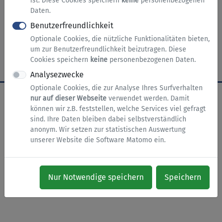
ist. Diese Cookies speichern
keine
personenbezogenen
Daten.
Benutzerfreundlichkeit
nach oben
Zur Startseite
Impressum
Optionale Cookies, die nützliche Funktionalitäten bieten,
Datenschutz
Barrierefreiheit
Cookies
um zur Benutzerfreundlichkeit beizutragen. Diese
Cookies speichern
keine
personenbezogenen Daten.
Analysezwecke
Optionale Cookies, die zur Analyse Ihres Surfverhalten
nur auf dieser Webseite
verwendet werden. Damit
können wir z.B. feststellen, welche Services viel gefragt
sind. Ihre Daten bleiben dabei selbstverständlich
anonym. Wir setzen zur statistischen Auswertung
unserer Website die Software Matomo ein.
Nur Notwendige speichern
Speichern