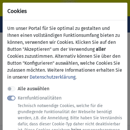
Cookies
Navigation ein-/ausblenden
Anm
Menü
Um unser Portal für Sie optimal zu gestalten und
Ihnen einen vollständigen Funktionsumfang bieten zu
Sperrmüll: Antrag auf
können, verwenden wir Cookies. Klicken Sie auf den
Button "Akzeptieren" um der Verwendung
aller
Abholung
Cookies zuzustimmen. Alternativ können Sie über den
Button "Konfigurieren" auswählen, welche Cookies Sie
Anmeldung erforderlich
zulassen möchten. Weitere Informationen erhalten Sie
in unserer
Datenschutzerklärung
.
Dieser Dienst steht ausschließlich natürlichen
Personen zur Verfügung. Bitte melden Sie sich mit
Alle auswählen
einem zentralen Nutzerkonto (
BundID
) an.
Kernfunktionalitäten
Technisch notwendige Cookies, welche für die
Zur Anmeldung (siehe Hinweise)
grundlegende Funktionalität der Webseite benötigt
werden, z.B. die Anmeldung. Bitte haben Sie Verständnis
dafür, dass dieser Cookie-Typ daher nicht deaktivierbar