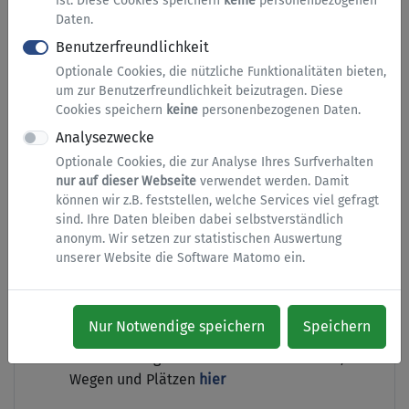
ist. Diese Cookies speichern
keine
personenbezogenen
Daten.
Dieses Formular ist aus rechtlichen oder
Benutzerfreundlichkeit
organisatorischen Gründen nicht online
Optionale Cookies, die nützliche Funktionalitäten bieten,
einreichbar. Nach dem Ausfüllen am Bildschirm
um zur Benutzerfreundlichkeit beizutragen. Diese
erhalten Sie eine Druckvorlage, die Sie bitte mit
Cookies speichern
keine
personenbezogenen Daten.
den nötigen Unterschriften der Stadt
Analysezwecke
Geseke zuleiten.
Optionale Cookies, die zur Analyse Ihres Surfverhalten
nur auf dieser Webseite
verwendet werden. Damit
können wir z.B. feststellen, welche Services viel gefragt
sind. Ihre Daten bleiben dabei selbstverständlich
Informationen zur Dienstleistung
anonym. Wir setzen zur statistischen Auswertung
unserer Website die Software Matomo ein.
Weitere Informationen finden Sie auch auf der
Homepage des Kreises Soest:
Nur Notwendige speichern
Speichern
Arbeitsstellen im Straßenraum
hier
Veranstaltungen auf öffentlichen Straßen,
Wegen und Plätzen
hier