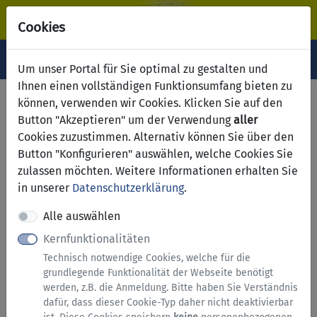
Cookies
Navigation ein-/ausblenden
Anm
Menü
Um unser Portal für Sie optimal zu gestalten und
Ihnen einen vollständigen Funktionsumfang bieten zu
Sondernutzungserlaubnis:
können, verwenden wir Cookies. Klicken Sie auf den
Button "Akzeptieren" um der Verwendung
aller
Antrag auf Erteilung einer
Cookies zuzustimmen. Alternativ können Sie über den
Erlaubnis für die
Button "Konfigurieren" auswählen, welche Cookies Sie
zulassen möchten. Weitere Informationen erhalten Sie
Sondernutzung von
in unserer
Datenschutzerklärung
.
öffentlichen Verkehrsflächen
Alle auswählen
zur Aufstellung eines
Kernfunktionalitäten
Gerüstes
Technisch notwendige Cookies, welche für die
grundlegende Funktionalität der Webseite benötigt
werden, z.B. die Anmeldung. Bitte haben Sie Verständnis
Hinweise zu diesem Service
dafür, dass dieser Cookie-Typ daher nicht deaktivierbar