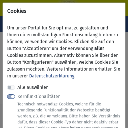
Cookies
Navigation ein-/ausblenden
Anm
Menü
Um unser Portal für Sie optimal zu gestalten und
Ihnen einen vollständigen Funktionsumfang bieten zu
Hundebestandsaufnahme:
können, verwenden wir Cookies. Klicken Sie auf den
Button "Akzeptieren" um der Verwendung
aller
Fragenbogen zur
Cookies zuzustimmen. Alternativ können Sie über den
Hundehaltung gem. § 8 Abs.
Button "Konfigurieren" auswählen, welche Cookies Sie
zulassen möchten. Weitere Informationen erhalten Sie
4 der Hundesteuersatzung
in unserer
Datenschutzerklärung
.
Alle auswählen
Dienst starten
Kernfunktionalitäten
Technisch notwendige Cookies, welche für die
grundlegende Funktionalität der Webseite benötigt
werden, z.B. die Anmeldung. Bitte haben Sie Verständnis
dafür, dass dieser Cookie-Typ daher nicht deaktivierbar
nach oben
Zur Startseite
Impressum