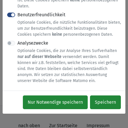
ist. Diese Cookies speichern
keine
personenbezogenen
unsere Stadt in Ordnung zu halten. Wir werden uns
Daten.
umgehend darum kümmern, dass Ihre Mitteilung an
Benutzerfreundlichkeit
die zuständige Abteilung oder externe Stelle
Optionale Cookies, die nützliche Funktionalitäten bieten,
weitergeleitet und dort bearbeitet wird.
um zur Benutzerfreundlichkeit beizutragen. Diese
Allgemeine Informationen zur Mängelbeseitigung
Cookies speichern
keine
personenbezogenen Daten.
und zur Instandsetzung öffentlicher Anlagen finden
Analysezwecke
Sie bei Interesse auch
hier
.
Optionale Cookies, die zur Analyse Ihres Surfverhalten
nur auf dieser Webseite
verwendet werden. Damit
Zum Erstellen der Mängelmeldung sind nur wenige
können wir z.B. feststellen, welche Services viel gefragt
Eingaben erforderlich.
sind. Ihre Daten bleiben dabei selbstverständlich
anonym. Wir setzen zur statistischen Auswertung
unserer Website die Software Matomo ein.
Dienst starten
Nur Notwendige speichern
Speichern
nach oben
Zur Startseite
Impressum