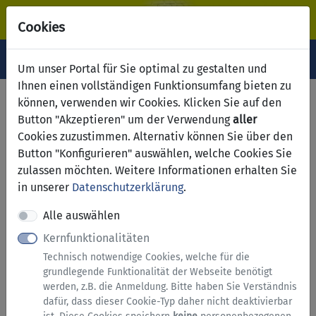
Cookies
Navigation ein-/ausblenden
Anm
Menü
Um unser Portal für Sie optimal zu gestalten und
Ihnen einen vollständigen Funktionsumfang bieten zu
Melderegister - Antrag auf
können, verwenden wir Cookies. Klicken Sie auf den
Button "Akzeptieren" um der Verwendung
aller
Erteilung einer erweiterten
Cookies zuzustimmen. Alternativ können Sie über den
Melderegisterauskunft nach
Button "Konfigurieren" auswählen, welche Cookies Sie
zulassen möchten. Weitere Informationen erhalten Sie
§ 45 Bundesmeldegesetz
in unserer
Datenschutzerklärung
.
Alle auswählen
Hinweise zu diesem Service
Kernfunktionalitäten
Technisch notwendige Cookies, welche für die
Wir danken Ihnen dafür, dass Sie sich an die
grundlegende Funktionalität der Webseite benötigt
Stadtverwaltung wenden, um uns auf einen
werden, z.B. die Anmeldung. Bitte haben Sie Verständnis
Schaden bzw. Mangel im Stadtgebiet von Geseke
dafür, dass dieser Cookie-Typ daher nicht deaktivierbar
aufmerksam zu machen. Sie helfen uns damit,