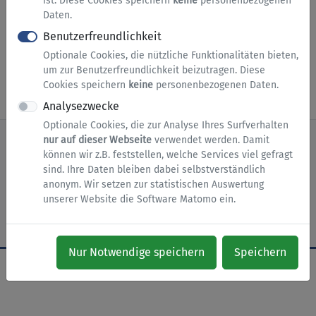
ist. Diese Cookies speichern
keine
personenbezogenen
den nötigen Unterschriften der Stadt Geseke
Daten.
zuleiten.
Benutzerfreundlichkeit
Optionale Cookies, die nützliche Funktionalitäten bieten,
um zur Benutzerfreundlichkeit beizutragen. Diese
Dienst starten
Cookies speichern
keine
personenbezogenen Daten.
Analysezwecke
Optionale Cookies, die zur Analyse Ihres Surfverhalten
nur auf dieser Webseite
verwendet werden. Damit
können wir z.B. feststellen, welche Services viel gefragt
nach oben
Zur Startseite
Impressum
sind. Ihre Daten bleiben dabei selbstverständlich
anonym. Wir setzen zur statistischen Auswertung
Datenschutz
Barrierefreiheit
Cookies
unserer Website die Software Matomo ein.
Nur Notwendige speichern
Speichern