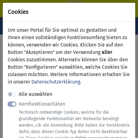
Cookies
Navigation ein-/ausblenden
Anm
Menü
Um unser Portal für Sie optimal zu gestalten und
Ihnen einen vollständigen Funktionsumfang bieten zu
Einwohnerdaten:
können, verwenden wir Cookies. Klicken Sie auf den
Button "Akzeptieren" um der Verwendung
aller
Widerspruch gegen
Cookies zuzustimmen. Alternativ können Sie über den
Datenübermittlung nach
Button "Konfigurieren" auswählen, welche Cookies Sie
zulassen möchten. Weitere Informationen erhalten Sie
dem Bundesmeldegesetz
in unserer
Datenschutzerklärung
.
Alle auswählen
Hinweise zu diesem Service
Kernfunktionalitäten
Technisch notwendige Cookies, welche für die
Dieses Formular ist aus rechtlichen oder
grundlegende Funktionalität der Webseite benötigt
organisatorischen Gründen nicht online
werden, z.B. die Anmeldung. Bitte haben Sie Verständnis
einreichbar. Nach dem Ausfüllen am Bildschirm
dafür, dass dieser Cookie-Typ daher nicht deaktivierbar
erhalten Sie eine Druckvorlage, die Sie bitte mit